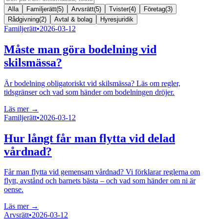
Alla
Familjerätt
(
5
)
Arvsrätt
(
5
)
Tvister
(
4
)
Företag
(
3
)
Rådgivning
(
2
)
Avtal & bolag
Hyresjuridik
Familjerätt
•
2026-03-12
Måste man göra bodelning vid
skilsmässa?
Är bodelning obligatoriskt vid skilsmässa? Läs om regler,
tidsgränser och vad som händer om bodelningen dröjer.
Läs mer →
Familjerätt
•
2026-03-12
Hur långt får man flytta vid delad
vårdnad?
Får man flytta vid gemensam vårdnad? Vi förklarar reglerna om
flytt, avstånd och barnets bästa – och vad som händer om ni är
oense.
Läs mer →
Arvsrätt
•
2026-03-12