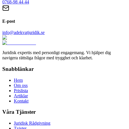
0768-98 44 44
E-post
info@adekvatjuridik.se
Juridisk expertis med personligt engagemang. Vi hjälper dig
navigera rättsliga frågor med trygghet och klarhet.
Snabblänkar
Hem
Om oss
Prislista
Artiklar
Kontakt
Våra Tjänster
Juridisk Rådgivning
Tvister