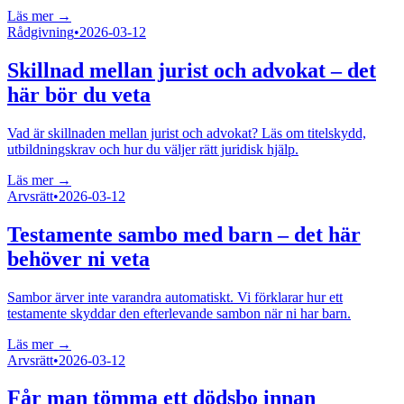
Läs mer →
Rådgivning
•
2026-03-12
Skillnad mellan jurist och advokat – det
här bör du veta
Vad är skillnaden mellan jurist och advokat? Läs om titelskydd,
utbildningskrav och hur du väljer rätt juridisk hjälp.
Läs mer →
Arvsrätt
•
2026-03-12
Testamente sambo med barn – det här
behöver ni veta
Sambor ärver inte varandra automatiskt. Vi förklarar hur ett
testamente skyddar den efterlevande sambon när ni har barn.
Läs mer →
Arvsrätt
•
2026-03-12
Får man tömma ett dödsbo innan