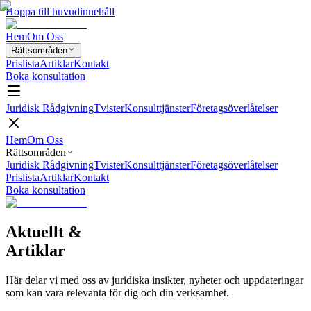
Hoppa till huvudinnehåll
Hem
Om Oss
Rättsområden
Prislista
Artiklar
Kontakt
Boka konsultation
Juridisk Rådgivning
Tvister
Konsulttjänster
Företagsöverlåtelser
Hem
Om Oss
Rättsområden
Juridisk Rådgivning
Tvister
Konsulttjänster
Företagsöverlåtelser
Prislista
Artiklar
Kontakt
Boka konsultation
Aktuellt &
Artiklar
Här delar vi med oss av juridiska insikter, nyheter och uppdateringar
som kan vara relevanta för dig och din verksamhet.