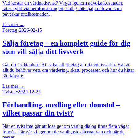
Vad kostar en vårdnadstvist? Vi går igenom advokatkostnader,
rättsskydd via hemförsäkringen, statlig rättshjälp och vad som
påverkar totalkostnaden.
Läs mer →
Företag
•
2026-02-15
Sälja företag – en komplett guide för dig
som vill sälja ditt livsverk
Går du i säljtankar? Att sälja sitt företag är ofta en livsaffär. Här är
allt du behöver veta om värdering, skatt, processen och hur du hittar
rätt köpare.
Läs mer →
Tvister
•
2025-12-22
Förhandling, medling eller domstol –
vilket passar din tvist?
När en tvist inte går att lösa genom vanlig dialog finns flera vägar
framåt. Här går vi igenom de vanligaste alternativen och när de
passar.