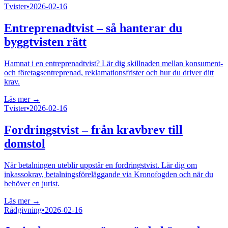
Tvister
•
2026-02-16
Entreprenadtvist – så hanterar du
byggtvisten rätt
Hamnat i en entreprenadtvist? Lär dig skillnaden mellan konsument-
och företagsentreprenad, reklamationsfrister och hur du driver ditt
krav.
Läs mer →
Tvister
•
2026-02-16
Fordringstvist – från kravbrev till
domstol
När betalningen uteblir uppstår en fordringstvist. Lär dig om
inkassokrav, betalningsföreläggande via Kronofogden och när du
behöver en jurist.
Läs mer →
Rådgivning
•
2026-02-16