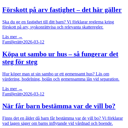
Förskott på arv fastighet – det här gäller
Ska du ge en fastighet till ditt barn? Vi förklarar reglerna kring
förskott på arv, syskonrättvisa och relevanta skatteregler.
Läs mer →
Familjerätt
•
2026-03-12
Köpa ut sambo ur hus – så fungerar det
steg för steg
Hur köper man ut sin sambo ur ett gemensamt hus? Läs om
värdering, bodelning, bolån och gemensamma lån vid separation.
Läs mer →
Familjerätt
•
2026-03-12
När får barn bestämma var de vill bo?
Finns det en ålder då barn får bestämma var de vill bo? Vi förklarar
vad lagen säger om barns inflytande vid vårdnad och boende.