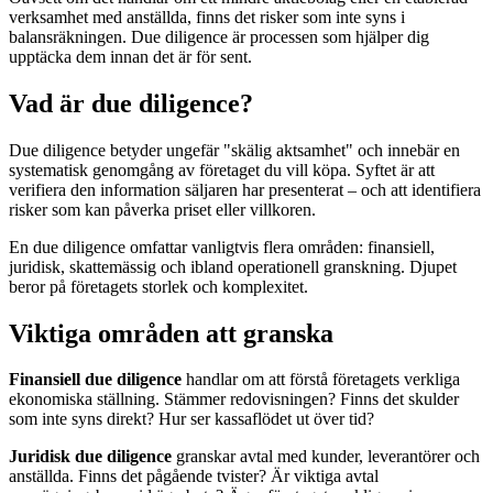
verksamhet med anställda, finns det risker som inte syns i
balansräkningen. Due diligence är processen som hjälper dig
upptäcka dem innan det är för sent.
Vad är due diligence?
Due diligence betyder ungefär "skälig aktsamhet" och innebär en
systematisk genomgång av företaget du vill köpa. Syftet är att
verifiera den information säljaren har presenterat – och att identifiera
risker som kan påverka priset eller villkoren.
En due diligence omfattar vanligtvis flera områden: finansiell,
juridisk, skattemässig och ibland operationell granskning. Djupet
beror på företagets storlek och komplexitet.
Viktiga områden att granska
Finansiell due diligence
handlar om att förstå företagets verkliga
ekonomiska ställning. Stämmer redovisningen? Finns det skulder
som inte syns direkt? Hur ser kassaflödet ut över tid?
Juridisk due diligence
granskar avtal med kunder, leverantörer och
anställda. Finns det pågående tvister? Är viktiga avtal