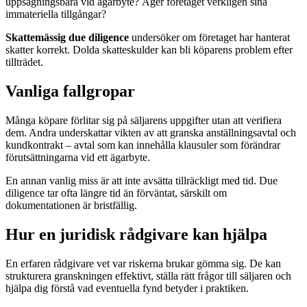
uppsägningsbara vid ägarbyte? Äger företaget verkligen sina
immateriella tillgångar?
Skattemässig due diligence
undersöker om företaget har hanterat
skatter korrekt. Dolda skatteskulder kan bli köparens problem efter
tillträdet.
Vanliga fallgropar
Många köpare förlitar sig på säljarens uppgifter utan att verifiera
dem. Andra underskattar vikten av att granska anställningsavtal och
kundkontrakt – avtal som kan innehålla klausuler som förändrar
förutsättningarna vid ett ägarbyte.
En annan vanlig miss är att inte avsätta tillräckligt med tid. Due
diligence tar ofta längre tid än förväntat, särskilt om
dokumentationen är bristfällig.
Hur en juridisk rådgivare kan hjälpa
En erfaren rådgivare vet var riskerna brukar gömma sig. De kan
strukturera granskningen effektivt, ställa rätt frågor till säljaren och
hjälpa dig förstå vad eventuella fynd betyder i praktiken.