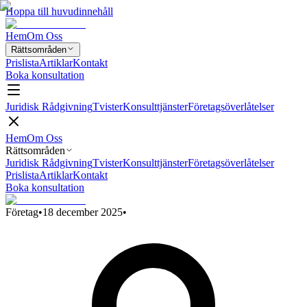
Hoppa till huvudinnehåll
Hem
Om Oss
Rättsområden
Prislista
Artiklar
Kontakt
Boka konsultation
Juridisk Rådgivning
Tvister
Konsulttjänster
Företagsöverlåtelser
Hem
Om Oss
Rättsområden
Juridisk Rådgivning
Tvister
Konsulttjänster
Företagsöverlåtelser
Prislista
Artiklar
Kontakt
Boka konsultation
Företag
•
18 december 2025
•