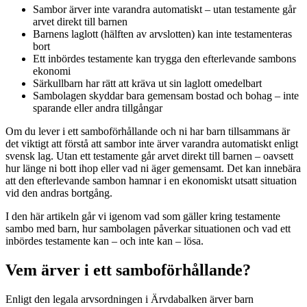
Sambor ärver inte varandra automatiskt – utan testamente går
arvet direkt till barnen
Barnens laglott (hälften av arvslotten) kan inte testamenteras
bort
Ett inbördes testamente kan trygga den efterlevande sambons
ekonomi
Särkullbarn har rätt att kräva ut sin laglott omedelbart
Sambolagen skyddar bara gemensam bostad och bohag – inte
sparande eller andra tillgångar
Om du lever i ett samboförhållande och ni har barn tillsammans är
det viktigt att förstå att sambor inte ärver varandra automatiskt enligt
svensk lag. Utan ett testamente går arvet direkt till barnen – oavsett
hur länge ni bott ihop eller vad ni äger gemensamt. Det kan innebära
att den efterlevande sambon hamnar i en ekonomiskt utsatt situation
vid den andras bortgång.
I den här artikeln går vi igenom vad som gäller kring testamente
sambo med barn, hur sambolagen påverkar situationen och vad ett
inbördes testamente kan – och inte kan – lösa.
Vem ärver i ett samboförhållande?
Enligt den legala arvsordningen i Ärvdabalken ärver barn