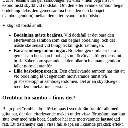
Utöver testamentet ger sambolagen ett visst – men begränsat –
ekonomiskt skydd vid dödsfall. Om den efterlevande sambon begär
bodelning delas den gemensamma bostaden och bohaget
(samboegendom) mellan den efterlevande och dödsboet.
Viktigt att förstå är att:
Bodelning måste begäras.
Vid dödsfall är det bara den
efterlevande sambon som kan begära bodelning, och det
måste ske senast vid bouppteckningsförrättningen.
Bara samboegendom ingår.
Bodelningen omfattar bara
gemensam bostad och bohag som förvärvats för gemensamt
bruk. Saker som sparande, aktier, bilar och annan egendom
faller normalt utanför.
Lilla basbeloppsregeln.
Den efterlevande sambon har rätt att
vid bodelning få ut egendom motsvarande minst två
prisbasbelopp ur samboegendomen. Det är en skyddsregel,
men den innebär inte arvsrätt.
Orubbat bo sambo – finns det?
Begreppet "orubbat bo" förknippas i svensk rätt framför allt med
gifta par, där den efterlevande maken under vissa förutsättningar kan
sitta kvar med hela boet. Sambor har inte motsvarande lagstadgad
rätt. Ett testamente kan i vissa fall skapa en liknande praktisk effekt,