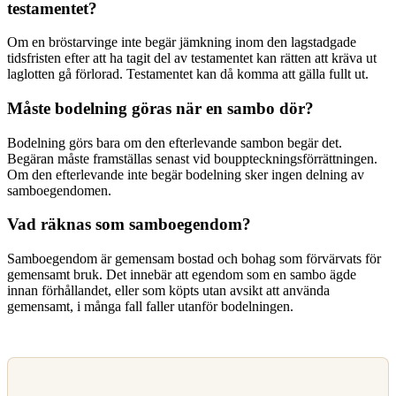
testamentet?
Om en bröstarvinge inte begär jämkning inom den lagstadgade
tidsfristen efter att ha tagit del av testamentet kan rätten att kräva ut
laglotten gå förlorad. Testamentet kan då komma att gälla fullt ut.
Måste bodelning göras när en sambo dör?
Bodelning görs bara om den efterlevande sambon begär det.
Begäran måste framställas senast vid bouppteckningsförrättningen.
Om den efterlevande inte begär bodelning sker ingen delning av
samboegendomen.
Vad räknas som samboegendom?
Samboegendom är gemensam bostad och bohag som förvärvats för
gemensamt bruk. Det innebär att egendom som en sambo ägde
innan förhållandet, eller som köpts utan avsikt att använda
gemensamt, i många fall faller utanför bodelningen.