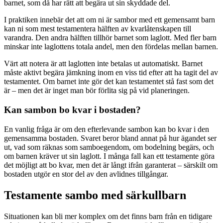
barnet, som då har rätt att begära ut sin skyddade del.
I praktiken innebär det att om ni är sambor med ett gemensamt barn
kan ni som mest testamentera hälften av kvarlåtenskapen till
varandra. Den andra hälften tillhör barnet som laglott. Med fler barn
minskar inte laglottens totala andel, men den fördelas mellan barnen.
Värt att notera är att laglotten inte betalas ut automatiskt. Barnet
måste aktivt begära jämkning inom en viss tid efter att ha tagit del av
testamentet. Om barnet inte gör det kan testamentet stå fast som det
är – men det är inget man bör förlita sig på vid planeringen.
Kan sambon bo kvar i bostaden?
En vanlig fråga är om den efterlevande sambon kan bo kvar i den
gemensamma bostaden. Svaret beror bland annat på hur ägandet ser
ut, vad som räknas som samboegendom, om bodelning begärs, och
om barnen kräver ut sin laglott. I många fall kan ett testamente göra
det möjligt att bo kvar, men det är långt ifrån garanterat – särskilt om
bostaden utgör en stor del av den avlidnes tillgångar.
Testamente sambo med särkullbarn
Situationen kan bli mer komplex om det finns barn från en tidigare