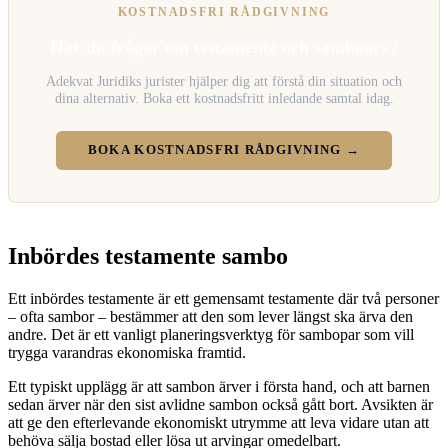
KOSTNADSFRI RÅDGIVNING
Har du frågor om testamente och samboarv?
Adekvat Juridiks jurister hjälper dig att förstå din situation och
dina alternativ. Boka ett kostnadsfritt inledande samtal idag.
BOKA KOSTNADSFRI RÅDGIVNING →
Inbördes testamente sambo
Ett inbördes testamente är ett gemensamt testamente där två personer
– ofta sambor – bestämmer att den som lever längst ska ärva den
andre. Det är ett vanligt planeringsverktyg för sambopar som vill
trygga varandras ekonomiska framtid.
Ett typiskt upplägg är att sambon ärver i första hand, och att barnen
sedan ärver när den sist avlidne sambon också gått bort. Avsikten är
att ge den efterlevande ekonomiskt utrymme att leva vidare utan att
behöva sälja bostad eller lösa ut arvingar omedelbart.