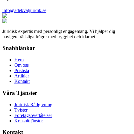
info@adekvatjuridik.se
Juridisk expertis med personligt engagemang. Vi hjälper dig
navigera rättsliga frågor med trygghet och klarhet.
Snabblänkar
Hem
Om oss
Prislista
Artiklar
Kontakt
Våra Tjänster
Juridisk Rådgivning
Tvister
Företagsöverlåtelser
Konsulttjänster
Kontakt