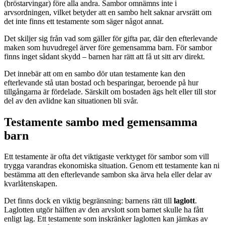
(bröstarvingar) före alla andra. Sambor omnämns inte i
arvsordningen, vilket betyder att en sambo helt saknar arvsrätt om
det inte finns ett testamente som säger något annat.
Det skiljer sig från vad som gäller för gifta par, där den efterlevande
maken som huvudregel ärver före gemensamma barn. För sambor
finns inget sådant skydd – barnen har rätt att få ut sitt arv direkt.
Det innebär att om en sambo dör utan testamente kan den
efterlevande stå utan bostad och besparingar, beroende på hur
tillgångarna är fördelade. Särskilt om bostaden ägs helt eller till stor
del av den avlidne kan situationen bli svår.
Testamente sambo med gemensamma
barn
Ett testamente är ofta det viktigaste verktyget för sambor som vill
trygga varandras ekonomiska situation. Genom ett testamente kan ni
bestämma att den efterlevande sambon ska ärva hela eller delar av
kvarlåtenskapen.
Det finns dock en viktig begränsning: barnens rätt till
laglott
.
Laglotten utgör hälften av den arvslott som barnet skulle ha fått
enligt lag. Ett testamente som inskränker laglotten kan jämkas av