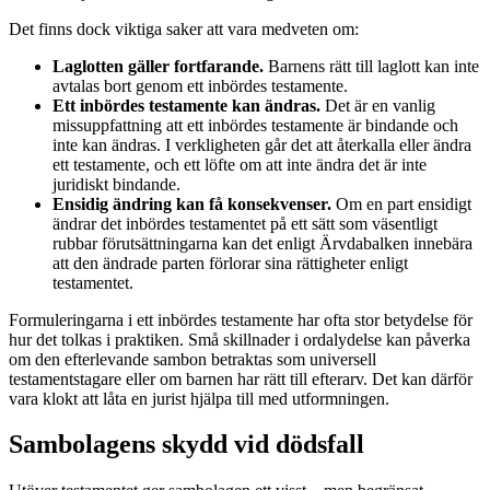
Det finns dock viktiga saker att vara medveten om:
Laglotten gäller fortfarande.
Barnens rätt till laglott kan inte
avtalas bort genom ett inbördes testamente.
Ett inbördes testamente kan ändras.
Det är en vanlig
missuppfattning att ett inbördes testamente är bindande och
inte kan ändras. I verkligheten går det att återkalla eller ändra
ett testamente, och ett löfte om att inte ändra det är inte
juridiskt bindande.
Ensidig ändring kan få konsekvenser.
Om en part ensidigt
ändrar det inbördes testamentet på ett sätt som väsentligt
rubbar förutsättningarna kan det enligt Ärvdabalken innebära
att den ändrade parten förlorar sina rättigheter enligt
testamentet.
Formuleringarna i ett inbördes testamente har ofta stor betydelse för
hur det tolkas i praktiken. Små skillnader i ordalydelse kan påverka
om den efterlevande sambon betraktas som universell
testamentstagare eller om barnen har rätt till efterarv. Det kan därför
vara klokt att låta en jurist hjälpa till med utformningen.
Sambolagens skydd vid dödsfall