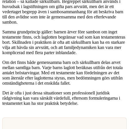
relation – så kallade särkullbarn. Begreppet särkullbarn används i
huvudsak i lagstiftningen om gifta pars arvsrätt, men det är ett
vedertaget begrepp även i sambosammanhang för att beskriva barn
till den avlidne som inte är gemensamma med den efterlevande
sambon.
Samma grundprincip gäller: barnen ärver före sambon om inget
testamente finns, och laglotten begränsar vad som kan testamenteras
bort. Skillnaden i praktiken är ofta att särkullbarn kan ha en starkare
vilja att hävda sin arvsrätt, och att familjedynamiken kan vara mer
komplicerad med flera parter inblandade.
Om det finns både gemensamma barn och särkullbarn delas arvet
mellan samtliga barn. Varje barns laglott beräknas utifrån det totala
antalet bröstarvingar. Med ett testamente kan fördelningen av det
som återstår efter laglotterna styras, men bedömningen görs utifrån
omständigheterna i det enskilda fallet.
Det är ofta i just dessa situationer som professionell juridisk
rådgivning kan vara särskilt värdefull, eftersom formuleringarna i
testamentet kan ha stor praktisk betydelse.