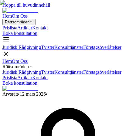
Hoppa till huvudinnehåll
Hem
Om Oss
Rättsområden
Prislista
Artiklar
Kontakt
Boka konsultation
Juridisk Rådgivning
Tvister
Konsulttjänster
Företagsöverlåtelser
Hem
Om Oss
Rättsområden
Juridisk Rådgivning
Tvister
Konsulttjänster
Företagsöverlåtelser
Prislista
Artiklar
Kontakt
Boka konsultation
Arvsrätt
•
12 mars 2026
•