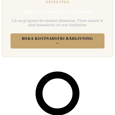
NÄSTA STEG
Boka en kostnadsfri rådgivning
Låt oss gå igenom din situation tillsammans. Första samtalet är
alltid kostnadsfritt och utan förpliktelser.
BOKA KOSTNADSFRI RÅDGIVNING
→