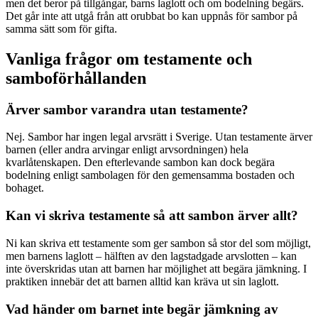
men det beror på tillgångar, barns laglott och om bodelning begärs.
Det går inte att utgå från att orubbat bo kan uppnås för sambor på
samma sätt som för gifta.
Vanliga frågor om testamente och
samboförhållanden
Ärver sambor varandra utan testamente?
Nej. Sambor har ingen legal arvsrätt i Sverige. Utan testamente ärver
barnen (eller andra arvingar enligt arvsordningen) hela
kvarlåtenskapen. Den efterlevande sambon kan dock begära
bodelning enligt sambolagen för den gemensamma bostaden och
bohaget.
Kan vi skriva testamente så att sambon ärver allt?
Ni kan skriva ett testamente som ger sambon så stor del som möjligt,
men barnens laglott – hälften av den lagstadgade arvslotten – kan
inte överskridas utan att barnen har möjlighet att begära jämkning. I
praktiken innebär det att barnen alltid kan kräva ut sin laglott.
Vad händer om barnet inte begär jämkning av