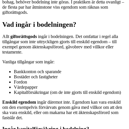
bohag, behöver bodelning inte göras. I praktiken är detta ovanligt –
de flesta par har åtminstone viss egendom som räknas som
giftorättsgods.
Vad ingår i bodelningen?
Allt
giftorättsgods
ingår i bodelningen. Det omfattar i regel alla
tillgångar som inte uttryckligen gjorts till enskild egendom – till
exempel genom äktenskapsförord, gåvobrev med villkor eller
testamente.
Vanliga tillgångar som ingår:
Bankkonton och sparande
Bostäder och fastigheter
Fordon
Värdepapper
Kapitalförsäkringar (om de inte gjorts till enskild egendom)
Enskild egendom
ingår däremot inte. Egendom kan vara enskild
om den exempelvis förvärvats genom gåva med villkor om att den
ska vara enskild, eller om makarna har ett äktenskapsförord som
fastslår det.
Ingår kapitalförsäkring i bodelning?