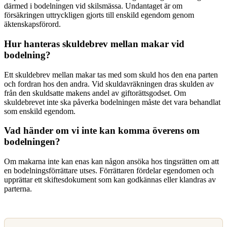
därmed i bodelningen vid skilsmässa. Undantaget är om
försäkringen uttryckligen gjorts till enskild egendom genom
äktenskapsförord.
Hur hanteras skuldebrev mellan makar vid
bodelning?
Ett skuldebrev mellan makar tas med som skuld hos den ena parten
och fordran hos den andra. Vid skuldavräkningen dras skulden av
från den skuldsatte makens andel av giftorättsgodset. Om
skuldebrevet inte ska påverka bodelningen måste det vara behandlat
som enskild egendom.
Vad händer om vi inte kan komma överens om
bodelningen?
Om makarna inte kan enas kan någon ansöka hos tingsrätten om att
en bodelningsförrättare utses. Förrättaren fördelar egendomen och
upprättar ett skiftesdokument som kan godkännas eller klandras av
parterna.