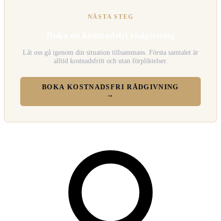
NÄSTA STEG
Boka en kostnadsfri rådgivning
Låt oss gå igenom din situation tillsammans. Första samtalet är
alltid kostnadsfritt och utan förpliktelser.
BOKA KOSTNADSFRI RÅDGIVNING
→