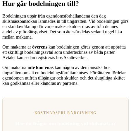
Hur går bodelningen till?
Bodelningen utgår från egendomsförhållandena den dag
skilsmässoansökan lämnades in till tingsrätten. Vid bodelningen görs
en skuldavräkning där varje makes skulder dras av från dennes
andel av giftorättsgodset. Det som återstår delas sedan i regel lika
mellan makarna.
Om makarna är
överens
kan bodelningen göras genom att upprätta
ett skriftligt bodelningsavtal som undertecknas av båda parter.
Avtalet kan sedan registreras hos Skatteverket.
Om makarna
inte kan enas
kan någon av dem ansöka hos
tingsrätten om att en bodelningsförrättare utses. Förrättaren fördelar
egendomen utifrån tillgångar och skulder, och det slutgiltiga skiftet
kan godkännas eller klandras av parterna.
KOSTNADSFRI RÅDGIVNING
Har du frågor om bodelning vid skilsmässa?