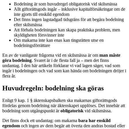
Bodelning är som huvudregel obligatorisk vid skilsmässa
Allt giftorättsgods ingår – inklusive kapitalförsäkringar om de
inte gjorts till enskild egendom
Det finns ingen lagstadgad tidsgräns för att begära bodelning
efter skilsmässa
Att förhala bodelningen kan skapa praktiska problem, men
skyldigheten försvinner inte
Om makarna inte kan enas kan tingsrätten utse en
bodelningsförrättare
En av de vanligaste frågorna vid en skilsmässa är om
man måste
göra bodelning
. Svaret är i de flesta fall ja – men det finns
undantag. I den här artikeln förklarar vi vad lagen säger, vad som
ingår i bodelningen och vad som kan hända om bodelningen dröjer i
flera år.
Huvudregeln: bodelning ska göras
Enligt 9 kap. 1 § äktenskapsbalken ska makarnas giftorättsgods
fördelas genom bodelning när äktenskapet upplöses. Det innebär att
bodelning som utgångspunkt är
obligatorisk
vid skilsmässa.
Det finns dock ett undantag: om makarna
bara har enskild
egendom
och ingen av dem begär att överta den andras bostad eller