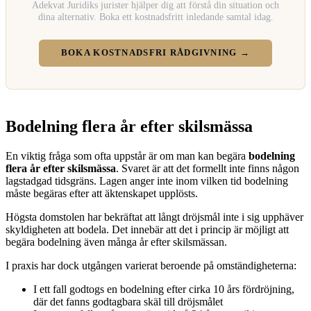
Adekvat Juridiks jurister hjälper dig att förstå din situation och
dina alternativ. Boka ett kostnadsfritt inledande samtal idag.
BOKA KOSTNADSFRI RÅDGIVNING →
Bodelning flera år efter skilsmässa
En viktig fråga som ofta uppstår är om man kan begära
bodelning
flera år efter skilsmässa
. Svaret är att det formellt inte finns någon
lagstadgad tidsgräns. Lagen anger inte inom vilken tid bodelning
måste begäras efter att äktenskapet upplösts.
Högsta domstolen har bekräftat att långt dröjsmål inte i sig upphäver
skyldigheten att bodela. Det innebär att det i princip är möjligt att
begära bodelning även många år efter skilsmässan.
I praxis har dock utgången varierat beroende på omständigheterna:
I ett fall godtogs en bodelning efter cirka 10 års fördröjning,
där det fanns godtagbara skäl till dröjsmålet