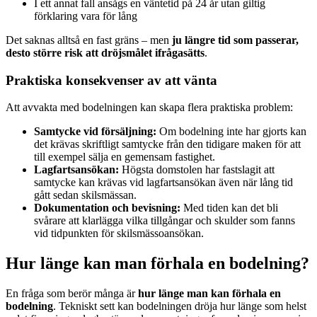
I ett annat fall ansågs en väntetid på 24 år utan giltig
förklaring vara för lång
Det saknas alltså en fast gräns – men
ju längre tid som passerar,
desto större risk att dröjsmålet ifrågasätts
.
Praktiska konsekvenser av att vänta
Att avvakta med bodelningen kan skapa flera praktiska problem:
Samtycke vid försäljning:
Om bodelning inte har gjorts kan
det krävas skriftligt samtycke från den tidigare maken för att
till exempel sälja en gemensam fastighet.
Lagfartsansökan:
Högsta domstolen har fastslagit att
samtycke kan krävas vid lagfartsansökan även när lång tid
gått sedan skilsmässan.
Dokumentation och bevisning:
Med tiden kan det bli
svårare att klarlägga vilka tillgångar och skulder som fanns
vid tidpunkten för skilsmässoansökan.
Hur länge kan man förhala en bodelning?
En fråga som berör många är
hur länge man kan förhala en
bodelning
. Tekniskt sett kan bodelningen dröja hur länge som helst