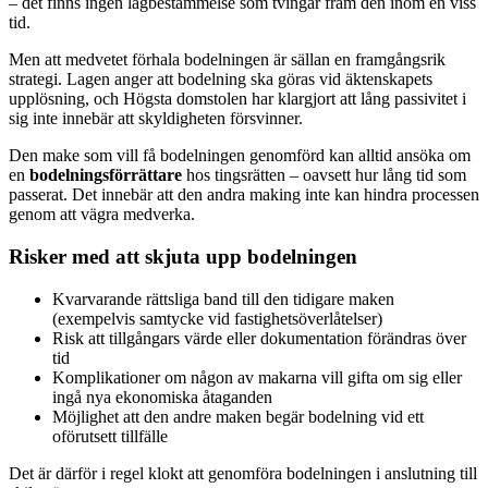
– det finns ingen lagbestämmelse som tvingar fram den inom en viss
tid.
Men att medvetet förhala bodelningen är sällan en framgångsrik
strategi. Lagen anger att bodelning ska göras vid äktenskapets
upplösning, och Högsta domstolen har klargjort att lång passivitet i
sig inte innebär att skyldigheten försvinner.
Den make som vill få bodelningen genomförd kan alltid ansöka om
en
bodelningsförrättare
hos tingsrätten – oavsett hur lång tid som
passerat. Det innebär att den andra making inte kan hindra processen
genom att vägra medverka.
Risker med att skjuta upp bodelningen
Kvarvarande rättsliga band till den tidigare maken
(exempelvis samtycke vid fastighetsöverlåtelser)
Risk att tillgångars värde eller dokumentation förändras över
tid
Komplikationer om någon av makarna vill gifta om sig eller
ingå nya ekonomiska åtaganden
Möjlighet att den andre maken begär bodelning vid ett
oförutsett tillfälle
Det är därför i regel klokt att genomföra bodelningen i anslutning till