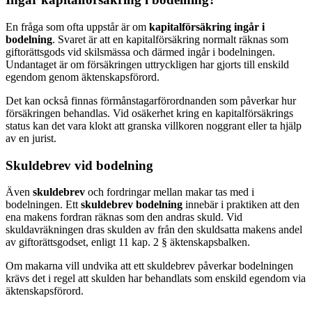
En fråga som ofta uppstår är om
kapitalförsäkring ingår i
bodelning
. Svaret är att en kapitalförsäkring normalt räknas som
giftorättsgods vid skilsmässa och därmed ingår i bodelningen.
Undantaget är om försäkringen uttryckligen har gjorts till enskild
egendom genom äktenskapsförord.
Det kan också finnas förmånstagarförordnanden som påverkar hur
försäkringen behandlas. Vid osäkerhet kring en kapitalförsäkrings
status kan det vara klokt att granska villkoren noggrant eller ta hjälp
av en jurist.
Skuldebrev vid bodelning
Även
skuldebrev
och fordringar mellan makar tas med i
bodelningen. Ett
skuldebrev bodelning
innebär i praktiken att den
ena makens fordran räknas som den andras skuld. Vid
skuldavräkningen dras skulden av från den skuldsatta makens andel
av giftorättsgodset, enligt 11 kap. 2 § äktenskapsbalken.
Om makarna vill undvika att ett skuldebrev påverkar bodelningen
krävs det i regel att skulden har behandlats som enskild egendom via
äktenskapsförord.