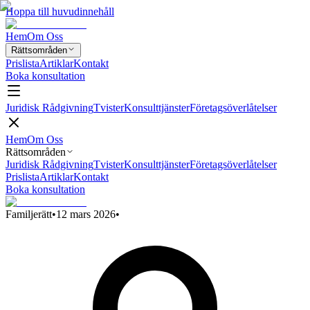
Hoppa till huvudinnehåll
Hem
Om Oss
Rättsområden
Prislista
Artiklar
Kontakt
Boka konsultation
Juridisk Rådgivning
Tvister
Konsulttjänster
Företagsöverlåtelser
Hem
Om Oss
Rättsområden
Juridisk Rådgivning
Tvister
Konsulttjänster
Företagsöverlåtelser
Prislista
Artiklar
Kontakt
Boka konsultation
Familjerätt
•
12 mars 2026
•