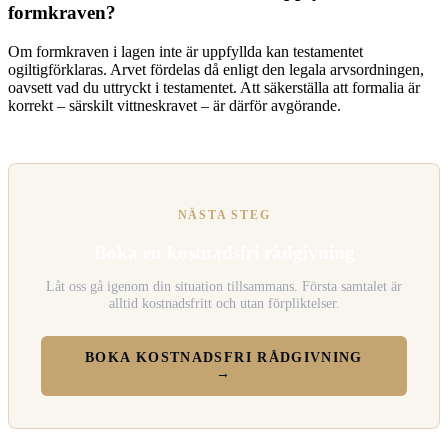
formkraven?
Om formkraven i lagen inte är uppfyllda kan testamentet
ogiltigförklaras. Arvet fördelas då enligt den legala arvsordningen,
oavsett vad du uttryckt i testamentet. Att säkerställa att formalia är
korrekt – särskilt vittneskravet – är därför avgörande.
NÄSTA STEG
Boka en kostnadsfri rådgivning
Låt oss gå igenom din situation tillsammans. Första samtalet är
alltid kostnadsfritt och utan förpliktelser.
BOKA KOSTNADSFRI RÅDGIVNING
→