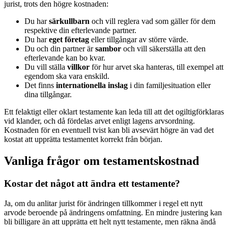
jurist, trots den högre kostnaden:
Du har
särkullbarn
och vill reglera vad som gäller för dem
respektive din efterlevande partner.
Du har
eget företag
eller tillgångar av större värde.
Du och din partner är
sambor
och vill säkerställa att den
efterlevande kan bo kvar.
Du vill ställa
villkor
för hur arvet ska hanteras, till exempel att
egendom ska vara enskild.
Det finns
internationella inslag
i din familjesituation eller
dina tillgångar.
Ett felaktigt eller oklart testamente kan leda till att det ogiltigförklaras
vid klander, och då fördelas arvet enligt lagens arvsordning.
Kostnaden för en eventuell tvist kan bli avsevärt högre än vad det
kostat att upprätta testamentet korrekt från början.
Vanliga frågor om testamentskostnad
Kostar det något att ändra ett testamente?
Ja, om du anlitar jurist för ändringen tillkommer i regel ett nytt
arvode beroende på ändringens omfattning. En mindre justering kan
bli billigare än att upprätta ett helt nytt testamente, men räkna ändå