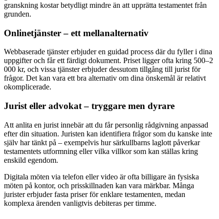
granskning kostar betydligt mindre än att upprätta testamentet från
grunden.
Onlinetjänster – ett mellanalternativ
Webbaserade tjänster erbjuder en guidad process där du fyller i dina
uppgifter och får ett färdigt dokument. Priset ligger ofta kring 500–2
000 kr, och vissa tjänster erbjuder dessutom tillgång till jurist för
frågor. Det kan vara ett bra alternativ om dina önskemål är relativt
okomplicerade.
Jurist eller advokat – tryggare men dyrare
Att anlita en jurist innebär att du får personlig rådgivning anpassad
efter din situation. Juristen kan identifiera frågor som du kanske inte
själv har tänkt på – exempelvis hur särkullbarns laglott påverkar
testamentets utformning eller vilka villkor som kan ställas kring
enskild egendom.
Digitala möten via telefon eller video är ofta billigare än fysiska
möten på kontor, och prisskillnaden kan vara märkbar. Många
jurister erbjuder fasta priser för enklare testamenten, medan
komplexa ärenden vanligtvis debiteras per timme.