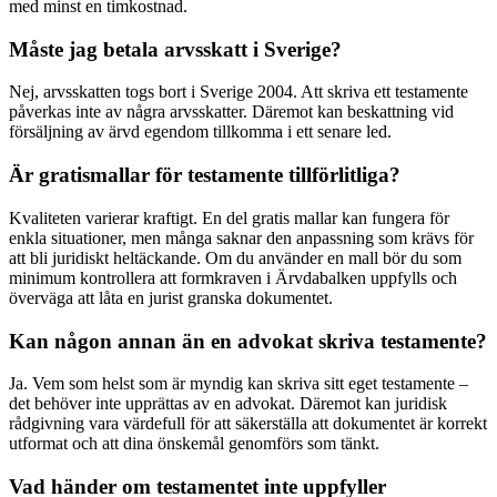
med minst en timkostnad.
Måste jag betala arvsskatt i Sverige?
Nej, arvsskatten togs bort i Sverige 2004. Att skriva ett testamente
påverkas inte av några arvsskatter. Däremot kan beskattning vid
försäljning av ärvd egendom tillkomma i ett senare led.
Är gratismallar för testamente tillförlitliga?
Kvaliteten varierar kraftigt. En del gratis mallar kan fungera för
enkla situationer, men många saknar den anpassning som krävs för
att bli juridiskt heltäckande. Om du använder en mall bör du som
minimum kontrollera att formkraven i Ärvdabalken uppfylls och
överväga att låta en jurist granska dokumentet.
Kan någon annan än en advokat skriva testamente?
Ja. Vem som helst som är myndig kan skriva sitt eget testamente –
det behöver inte upprättas av en advokat. Däremot kan juridisk
rådgivning vara värdefull för att säkerställa att dokumentet är korrekt
utformat och att dina önskemål genomförs som tänkt.
Vad händer om testamentet inte uppfyller