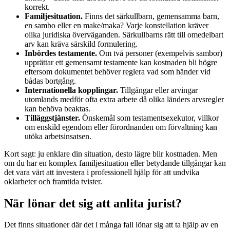
korrekt.
Familjesituation.
Finns det särkullbarn, gemensamma barn,
en sambo eller en make/maka? Varje konstellation kräver
olika juridiska överväganden. Särkullbarns rätt till omedelbart
arv kan kräva särskild formulering.
Inbördes testamente.
Om två personer (exempelvis sambor)
upprättar ett gemensamt testamente kan kostnaden bli högre
eftersom dokumentet behöver reglera vad som händer vid
bådas bortgång.
Internationella kopplingar.
Tillgångar eller arvingar
utomlands medför ofta extra arbete då olika länders arvsregler
kan behöva beaktas.
Tilläggstjänster.
Önskemål som testamentsexekutor, villkor
om enskild egendom eller förordnanden om förvaltning kan
utöka arbetsinsatsen.
Kort sagt: ju enklare din situation, desto lägre blir kostnaden. Men
om du har en komplex familjesituation eller betydande tillgångar kan
det vara värt att investera i professionell hjälp för att undvika
oklarheter och framtida tvister.
När lönar det sig att anlita jurist?
Det finns situationer där det i många fall lönar sig att ta hjälp av en