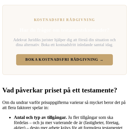
KOSTNADSFRI RÅDGIVNING
Har du frågor om testamentskostnader?
Adekvat Juridiks jurister hjälper dig att förstå din situation och
dina alternativ. Boka ett kostnadsfritt inledande samtal idag.
BOKA KOSTNADSFRI RÅDGIVNING →
Vad påverkar priset på ett testamente?
Om du undrar varför prisuppgifterna varierar så mycket beror det på
att flera faktorer spelar in:
Antal och typ av tillgångar.
Ju fler tillgångar som ska
fördelas – och ju mer varierande de är (fastigheter, företag,
aktier) – desto mer arbete krävs för att formulera testamentet