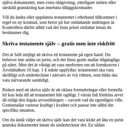
själva dokumentet, men extra rådgivning, ytterligare möten eller
särskild granskning kan innebära tilläggskostnader.
Vill du ändra eller uppdatera testamentet i efterhand tillkommer i
regel en ny kostnad, som beror på hur omfattande ändringen är.
Kontrollera därför alltid vad det fasta priset omfattar innan du
bestämmer dig.
Skriva testamente själv – gratis men inte riskfritt
Det är fullt möjligt att skriva ett testamente på egen hand. Du
behöver inte anlita en jurist, och det finns gratis mallar tillgängliga
på nätet. Men det är viktigt att vara medveten om att formkraven i
Ärvdabalken 10 kap. 1 § måste uppfyllas: testamentet ska vara
skriftligt och undertecknat i närvaro av två vittnen, som båda ska
vara närvarande samtidigt.
Risken med att skriva själv är att oklara formuleringar eller formella
fel kan leda till att testamentet blir ogiltigt. I värsta fall fördelas arvet
då enligt den legala arvsordningen – oavsett vad du egentligen ville.
Gratismallar varierar kraftigt i kvalitet och passar inte alltid din
specifika situation.
Om du ändå väljer att skriva själv kan det vara klokt att låta en jurist
granska dokumentet innan du undertecknar det. En sådan