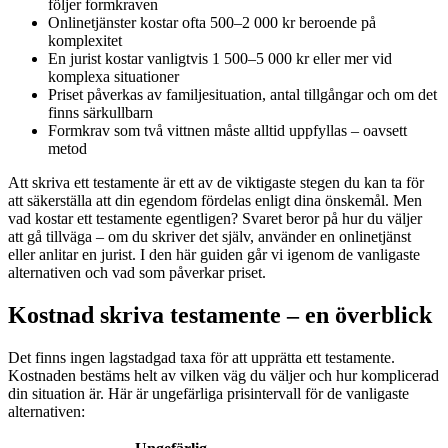
följer formkraven
Onlinetjänster kostar ofta 500–2 000 kr beroende på
komplexitet
En jurist kostar vanligtvis 1 500–5 000 kr eller mer vid
komplexa situationer
Priset påverkas av familjesituation, antal tillgångar och om det
finns särkullbarn
Formkrav som två vittnen måste alltid uppfyllas – oavsett
metod
Att skriva ett testamente är ett av de viktigaste stegen du kan ta för
att säkerställa att din egendom fördelas enligt dina önskemål. Men
vad kostar ett testamente egentligen? Svaret beror på hur du väljer
att gå tillväga – om du skriver det själv, använder en onlinetjänst
eller anlitar en jurist. I den här guiden går vi igenom de vanligaste
alternativen och vad som påverkar priset.
Kostnad skriva testamente – en överblick
Det finns ingen lagstadgad taxa för att upprätta ett testamente.
Kostnaden bestäms helt av vilken väg du väljer och hur komplicerad
din situation är. Här är ungefärliga prisintervall för de vanligaste
alternativen: