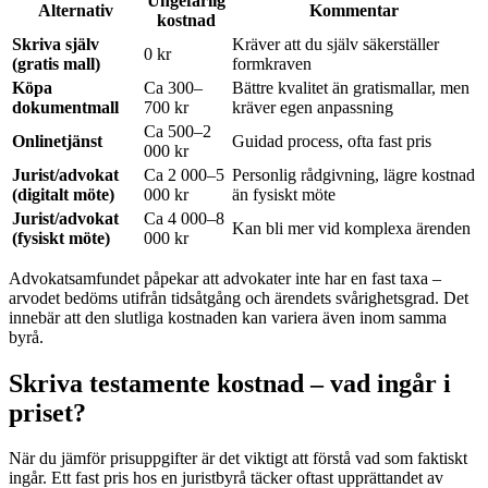
Ungefärlig
Alternativ
Kommentar
kostnad
Skriva själv
Kräver att du själv säkerställer
0 kr
(gratis mall)
formkraven
Köpa
Ca 300–
Bättre kvalitet än gratismallar, men
dokumentmall
700 kr
kräver egen anpassning
Ca 500–2
Onlinetjänst
Guidad process, ofta fast pris
000 kr
Jurist/advokat
Ca 2 000–5
Personlig rådgivning, lägre kostnad
(digitalt möte)
000 kr
än fysiskt möte
Jurist/advokat
Ca 4 000–8
Kan bli mer vid komplexa ärenden
(fysiskt möte)
000 kr
Advokatsamfundet påpekar att advokater inte har en fast taxa –
arvodet bedöms utifrån tidsåtgång och ärendets svårighetsgrad. Det
innebär att den slutliga kostnaden kan variera även inom samma
byrå.
Skriva testamente kostnad – vad ingår i
priset?
När du jämför prisuppgifter är det viktigt att förstå vad som faktiskt
ingår. Ett fast pris hos en juristbyrå täcker oftast upprättandet av