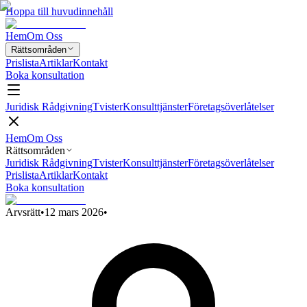
Hoppa till huvudinnehåll
Hem
Om Oss
Rättsområden
Prislista
Artiklar
Kontakt
Boka konsultation
Juridisk Rådgivning
Tvister
Konsulttjänster
Företagsöverlåtelser
Hem
Om Oss
Rättsområden
Juridisk Rådgivning
Tvister
Konsulttjänster
Företagsöverlåtelser
Prislista
Artiklar
Kontakt
Boka konsultation
Arvsrätt
•
12 mars 2026
•