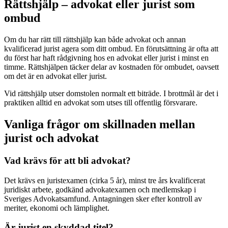
Rättshjälp – advokat eller jurist som
ombud
Om du har rätt till rättshjälp kan både advokat och annan
kvalificerad jurist agera som ditt ombud. En förutsättning är ofta att
du först har haft rådgivning hos en advokat eller jurist i minst en
timme. Rättshjälpen täcker delar av kostnaden för ombudet, oavsett
om det är en advokat eller jurist.
Vid rättshjälp utser domstolen normalt ett biträde. I brottmål är det i
praktiken alltid en advokat som utses till offentlig försvarare.
Vanliga frågor om skillnaden mellan
jurist och advokat
Vad krävs för att bli advokat?
Det krävs en juristexamen (cirka 5 år), minst tre års kvalificerat
juridiskt arbete, godkänd advokatexamen och medlemskap i
Sveriges Advokatsamfund. Antagningen sker efter kontroll av
meriter, ekonomi och lämplighet.
Är jurist en skyddad titel?