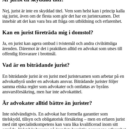
Nej, jurist är inte en skyddad titel. Vem som helst kan i princip kalla
sig jurist, även om de flesta som gör det har en juristexamen. Det
innebär att det kan vara bra att fråga om utbildning och erfarenhet.
Kan en jurist företräda mig i domstol?
Ja, en jurist kan agera ombud i tvistemål och andra civilrättsliga
ärenden. Däremot är det i praktiken alltid en advokat som utses till
offentlig försvarare i brottmål.
Vad är en biträdande jurist?
En biträdande jurist är en jurist med juristexamen som arbetar på en
advokatbyrå under en advokats ansvar. Biträdande jurister följer
samma etiska regler som advokater och omfattas av byråns
ansvarsförsäkring, men har inte advokattitel.
Är advokater alltid bättre än jurister?
Inte nödvändigtvis. En advokat har formella garantier som
titelskydd, tillsyn och obligatorisk försäkring – men en erfaren jurist
med rätt specialistkompetens kan vara lika kvalificerad inom sitt