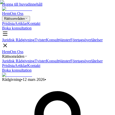
Hoppa till huvudinnehåll
Hem
Om Oss
Rättsområden
Prislista
Artiklar
Kontakt
Boka konsultation
Juridisk Rådgivning
Tvister
Konsulttjänster
Företagsöverlåtelser
Hem
Om Oss
Rättsområden
Juridisk Rådgivning
Tvister
Konsulttjänster
Företagsöverlåtelser
Prislista
Artiklar
Kontakt
Boka konsultation
Rådgivning
•
12 mars 2026
•