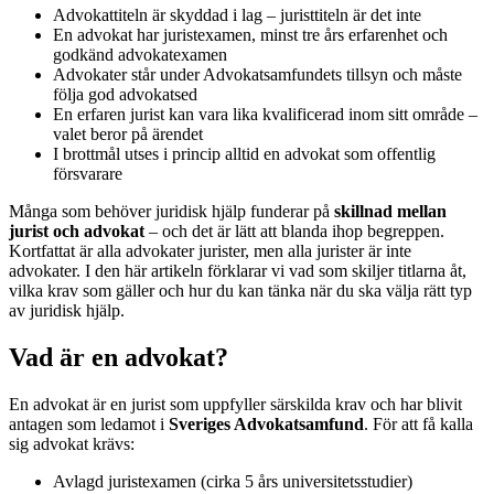
Advokattiteln är skyddad i lag – juristtiteln är det inte
En advokat har juristexamen, minst tre års erfarenhet och
godkänd advokatexamen
Advokater står under Advokatsamfundets tillsyn och måste
följa god advokatsed
En erfaren jurist kan vara lika kvalificerad inom sitt område –
valet beror på ärendet
I brottmål utses i princip alltid en advokat som offentlig
försvarare
Många som behöver juridisk hjälp funderar på
skillnad mellan
jurist och advokat
– och det är lätt att blanda ihop begreppen.
Kortfattat är alla advokater jurister, men alla jurister är inte
advokater. I den här artikeln förklarar vi vad som skiljer titlarna åt,
vilka krav som gäller och hur du kan tänka när du ska välja rätt typ
av juridisk hjälp.
Vad är en advokat?
En advokat är en jurist som uppfyller särskilda krav och har blivit
antagen som ledamot i
Sveriges Advokatsamfund
. För att få kalla
sig advokat krävs:
Avlagd juristexamen (cirka 5 års universitetsstudier)