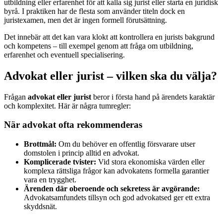
utbildning eller erfarenhet för att kalla sig jurist eller starta en juridisk
byrå. I praktiken har de flesta som använder titeln dock en
juristexamen, men det är ingen formell förutsättning.
Det innebär att det kan vara klokt att kontrollera en jurists bakgrund
och kompetens – till exempel genom att fråga om utbildning,
erfarenhet och eventuell specialisering.
Advokat eller jurist – vilken ska du välja?
Frågan
advokat eller jurist
beror i första hand på ärendets karaktär
och komplexitet. Här är några tumregler:
När advokat ofta rekommenderas
Brottmål:
Om du behöver en offentlig försvarare utser
domstolen i princip alltid en advokat.
Komplicerade tvister:
Vid stora ekonomiska värden eller
komplexa rättsliga frågor kan advokatens formella garantier
vara en trygghet.
Ärenden där oberoende och sekretess är avgörande:
Advokatsamfundets tillsyn och god advokatsed ger ett extra
skyddsnät.