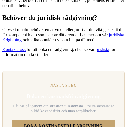
område. Valet bör baseras på ärendets karaktär, personens erfarenhet
och dina behov.
Behöver du juridisk rådgivning?
Oavsett om du behöver en advokat eller jurist är det viktigaste att du
får kompetent hjälp som passar ditt ärende. Läs mer om vår
juridiska
rådgivning
och vilka områden vi kan hjälpa till med.
Kontakta oss
för att boka en rådgivning, eller se vår
prislista
för
information om kostnader.
NÄSTA STEG
Boka en kostnadsfri rådgivning
Låt oss gå igenom din situation tillsammans. Första samtalet är
alltid kostnadsfritt och utan förpliktelser.
BOKA KOSTNADSFRI RÅDGIVNING