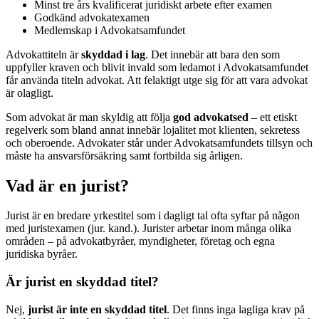
Minst tre års kvalificerat juridiskt arbete efter examen
Godkänd advokatexamen
Medlemskap i Advokatsamfundet
Advokattiteln är
skyddad i lag
. Det innebär att bara den som
uppfyller kraven och blivit invald som ledamot i Advokatsamfundet
får använda titeln advokat. Att felaktigt utge sig för att vara advokat
är olagligt.
Som advokat är man skyldig att följa
god advokatsed
– ett etiskt
regelverk som bland annat innebär lojalitet mot klienten, sekretess
och oberoende. Advokater står under Advokatsamfundets tillsyn och
måste ha ansvarsförsäkring samt fortbilda sig årligen.
Vad är en jurist?
Jurist är en bredare yrkestitel som i dagligt tal ofta syftar på någon
med juristexamen (jur. kand.). Jurister arbetar inom många olika
områden – på advokatbyråer, myndigheter, företag och egna
juridiska byråer.
Är jurist en skyddad titel?
Nej,
jurist är inte en skyddad titel
. Det finns inga lagliga krav på