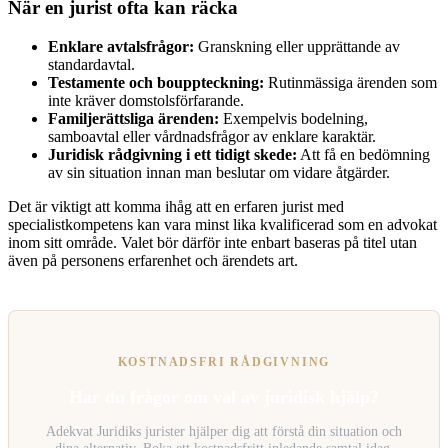
När en jurist ofta kan räcka
Enklare avtalsfrågor:
Granskning eller upprättande av
standardavtal.
Testamente och bouppteckning:
Rutinmässiga ärenden som
inte kräver domstolsförfarande.
Familjerättsliga ärenden:
Exempelvis bodelning,
samboavtal eller vårdnadsfrågor av enklare karaktär.
Juridisk rådgivning i ett tidigt skede:
Att få en bedömning
av sin situation innan man beslutar om vidare åtgärder.
Det är viktigt att komma ihåg att en erfaren jurist med
specialistkompetens kan vara minst lika kvalificerad som en advokat
inom sitt område. Valet bör därför inte enbart baseras på titel utan
även på personens erfarenhet och ärendets art.
KOSTNADSFRI RÅDGIVNING
Har du frågor om val av juridisk hjälp?
Adekvat Juridiks jurister hjälper dig att förstå din situation och
dina alternativ. Boka ett kostnadsfritt inledande samtal idag.