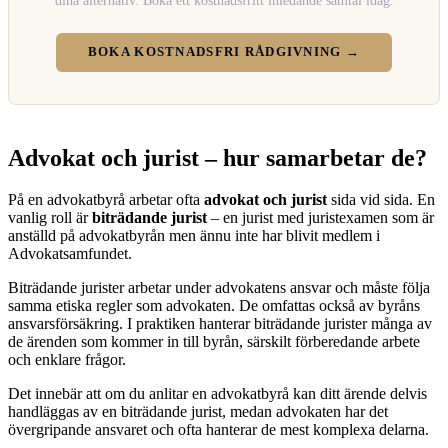
BOKA KOSTNADSFRI RÅDGIVNING →
Advokat och jurist – hur samarbetar de?
På en advokatbyrå arbetar ofta
advokat och jurist
sida vid sida. En
vanlig roll är
biträdande jurist
– en jurist med juristexamen som är
anställd på advokatbyrån men ännu inte har blivit medlem i
Advokatsamfundet.
Biträdande jurister arbetar under advokatens ansvar och måste följa
samma etiska regler som advokaten. De omfattas också av byråns
ansvarsförsäkring. I praktiken hanterar biträdande jurister många av
de ärenden som kommer in till byrån, särskilt förberedande arbete
och enklare frågor.
Det innebär att om du anlitar en advokatbyrå kan ditt ärende delvis
handläggas av en biträdande jurist, medan advokaten har det
övergripande ansvaret och ofta hanterar de mest komplexa delarna.